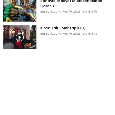
Sanayici Maliyet Muhasebesinde
Çaresiz
Burdurluyum
Mart 19, 2023
0
575
Kiraz Dalı - Mehtap KOÇ
Burdurluyum
Mart 19, 2023
0
573