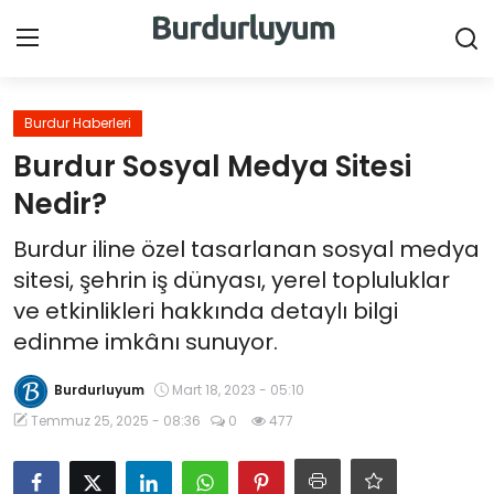
Giriş Yap
Kayıt Ol
Burdur Haberleri
Burdur Sosyal Medya Sitesi
Ana Sayfa
Nedir?
Canlı Destek
Burdur iline özel tasarlanan sosyal medya
sitesi, şehrin iş dünyası, yerel topluluklar
Haberler
ve etkinlikleri hakkında detaylı bilgi
edinme imkânı sunuyor.
Burdur İlçeleri
Burdurluyum
Mart 18, 2023 - 05:10
Sektörel
Temmuz 25, 2025 - 08:36
0
477
Videolar