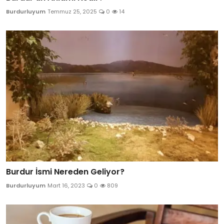
Burdurluyum
Temmuz 25, 2025
0
14
Burdur İsmi Nereden Geliyor?
Burdurluyum
Mart 16, 2023
0
809