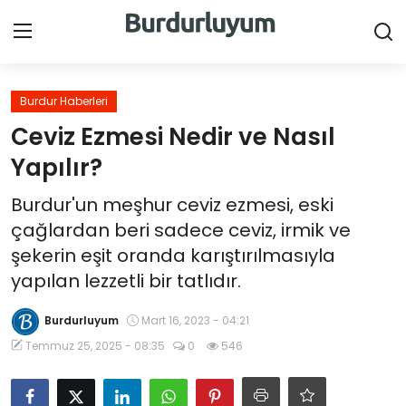
Giriş Yap
Kayıt Ol
Burdur Haberleri
Ceviz Ezmesi Nedir ve Nasıl
Ana Sayfa
Yapılır?
Canlı Destek
Burdur'un meşhur ceviz ezmesi, eski
çağlardan beri sadece ceviz, irmik ve
Haberler
şekerin eşit oranda karıştırılmasıyla
yapılan lezzetli bir tatlıdır.
Burdur İlçeleri
Burdurluyum
Mart 16, 2023 - 04:21
Sektörel
Temmuz 25, 2025 - 08:35
0
546
Videolar