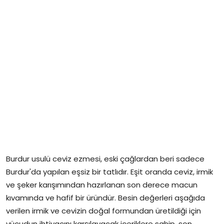
Burdur usulü ceviz ezmesi, eski çağlardan beri sadece
Burdur'da yapılan eşsiz bir tatlıdır. Eşit oranda ceviz, irmik
ve şeker karışımından hazırlanan son derece macun
kıvamında ve hafif bir üründür. Besin değerleri aşağıda
verilen irmik ve cevizin doğal formundan üretildiği için
vücudun ihtiyacını karşılayacak içeriklere sahip, son