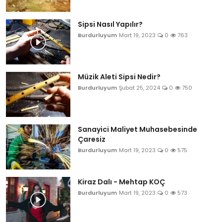
Sipsi Nasıl Yapılır?
Burdurluyum
Mart 19, 2023
0
763
Müzik Aleti Sipsi Nedir?
Burdurluyum
Şubat 25, 2024
0
750
Sanayici Maliyet Muhasebesinde
Çaresiz
Burdurluyum
Mart 19, 2023
0
575
Kiraz Dalı - Mehtap KOÇ
Burdurluyum
Mart 19, 2023
0
573