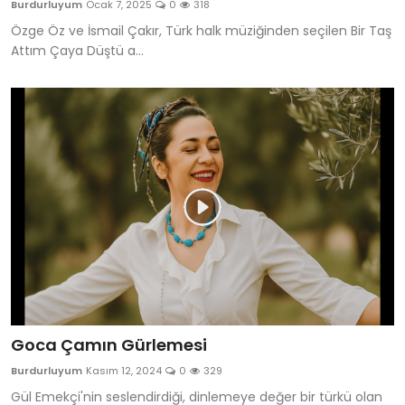
Burdurluyum
Ocak 7, 2025
0
318
Anketler
Özge Öz ve İsmail Çakır, Türk halk müziğinden seçilen Bir Taş
Attım Çaya Düştü a...
Hakkımızda
Bize Ulaşın
Goca Çamın Gürlemesi
Burdurluyum
Kasım 12, 2024
0
329
Gül Emekçi'nin seslendirdiği, dinlemeye değer bir türkü olan