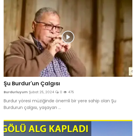
Şu Burdur'un Çalgısı
Burdurluyum
Şubat 25, 2024
0
475
Burdur yöresi müziğinde önemli bir yere sahip olan Şu
Burdurun çalgısı, yaşayan ...