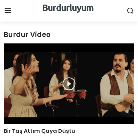
Burdur Video
Giriş Yap
Kayıt Ol
Ana Sayfa
Canlı Destek
Haberler
Burdur İlçeleri
Sektörel
Videolar
Bir Taş Attım Çaya Düştü