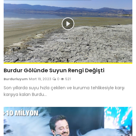
Burdur Gölünde Suyun Rengi Değişti
Burdurluyum
Mart 19, 2023
0
521
Son yıllarda suyu hızla çekilen ve kuruma tehlikesiyle karşı
karşıya kalan Burdu...