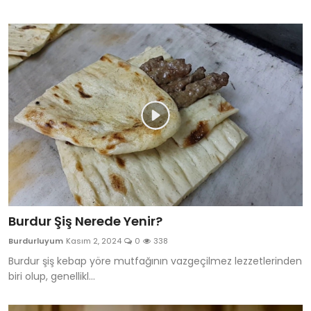
Burdur Şiş Nerede Yenir?
Burdurluyum
Kasım 2, 2024
0
338
Burdur şiş kebap yöre mutfağının vazgeçilmez lezzetlerinden
biri olup, genellikl...